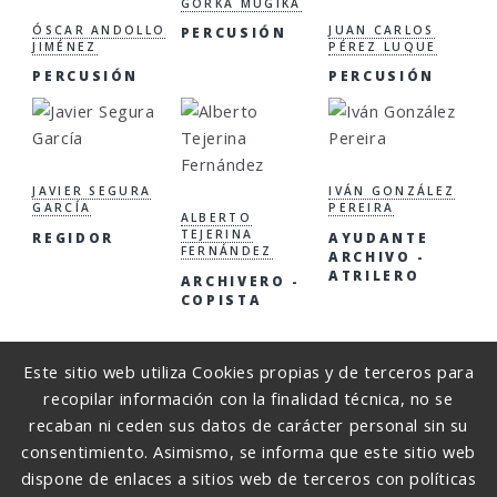
GORKA MUGIKA
ÓSCAR ANDOLLO
JUAN CARLOS
PERCUSIÓN
JIMÉNEZ
PÉREZ LUQUE
PERCUSIÓN
PERCUSIÓN
JAVIER SEGURA
IVÁN GONZÁLEZ
GARCÍA
PEREIRA
ALBERTO
TEJERINA
REGIDOR
AYUDANTE
FERNÁNDEZ
ARCHIVO -
ATRILERO
ARCHIVERO -
COPISTA
Este sitio web utiliza Cookies propias y de terceros para
recopilar información con la finalidad técnica, no se
recaban ni ceden sus datos de carácter personal sin su
consentimiento. Asimismo, se informa que este sitio web
dispone de enlaces a sitios web de terceros con políticas
SORKUNDE KALEA, 8 48006 BILBAO
(+34)