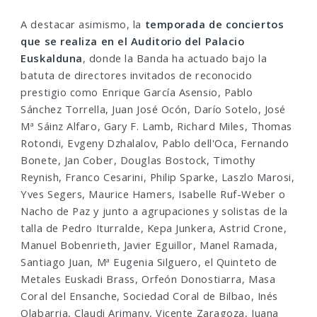
A destacar asimismo, la
temporada de conciertos
que se realiza en el Auditorio del Palacio
Euskalduna
, donde la Banda ha actuado bajo la
batuta de directores invitados de reconocido
prestigio como Enrique García Asensio, Pablo
Sánchez Torrella, Juan José Ocón, Darío Sotelo, José
Mª Sáinz Alfaro, Gary F. Lamb, Richard Miles, Thomas
Rotondi, Evgeny Dzhalalov, Pablo dell'Oca, Fernando
Bonete, Jan Cober, Douglas Bostock, Timothy
Reynish, Franco Cesarini, Philip Sparke, Laszlo Marosi,
Yves Segers, Maurice Hamers, Isabelle Ruf-Weber o
Nacho de Paz y junto a agrupaciones y solistas de la
talla de Pedro Iturralde, Kepa Junkera, Astrid Crone,
Manuel Bobenrieth, Javier Eguillor, Manel Ramada,
Santiago Juan, Mª Eugenia Silguero, el Quinteto de
Metales Euskadi Brass, Orfeón Donostiarra, Masa
Coral del Ensanche, Sociedad Coral de Bilbao, Inés
Olabarria, Claudi Arimany, Vicente Zaragoza, Juana