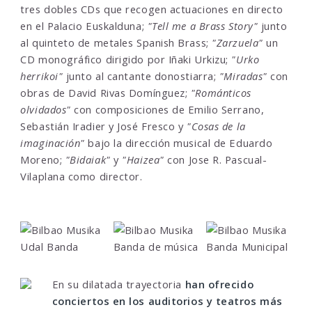
tres dobles CDs que recogen actuaciones en directo
en el Palacio Euskalduna;
"Tell me a Brass Story"
junto
al quinteto de metales Spanish Brass;
"Zarzuela"
un
CD monográfico dirigido por Iñaki Urkizu;
"Urko
herrikoi"
junto al cantante donostiarra;
"Miradas"
con
obras de David Rivas Domínguez;
"Románticos
olvidados"
con composiciones de Emilio Serrano,
Sebastián Iradier y José Fresco y
"Cosas de la
imaginación"
bajo la dirección musical de Eduardo
Moreno;
"Bidaiak"
y
"Haizea"
con Jose R. Pascual-
Vilaplana como director.
En su dilatada trayectoria
han ofrecido
conciertos en los auditorios y teatros más