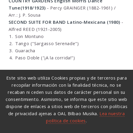
COUNTRY GARDENS English Morris Dance
Tune(1918/1923)
- Percy GRAINGER (1882-1961) /
Arr.: J. P. Sousa
SECOND SUITE FOR BAND Latino-Mexicana (1980)
-
Alfred REED (1921-2005)
Son Montuno
Tango ("Sargasso Serenade")
Guaracha
Paso Doble ("¡A la corrida!")
Este sitio web utiliza Cookies propias y de terceros para
recopilar información con la finalidad técnica, no se
recaban ni ceden sus datos de carácter personal sin su
consentimiento. Asimismo, se informa que este sitio web
dispone de enlaces a sitios web de terceros con políticas
SORKUNDE KALEA, 8 48006 BILBAO
(+34)
de privacidad ajenas a OAL Bilbao Musika.
Lea nuestra
944 164 785
política de cookies
.
BILBAOBANDA@BILBAOMUSIKA.EUS