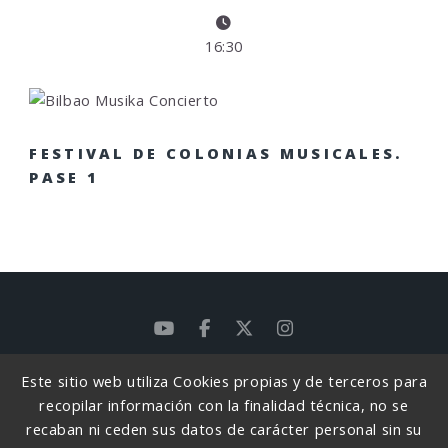
16:30
FESTIVAL DE COLONIAS MUSICALES.
PASE 1
Este sitio web utiliza Cookies propias y de terceros para
POLÍTICA DE PRIVACIDAD
recopilar información con la finalidad técnica, no se
POLÍTICA DE PRIVACIDAD REDES SOCIALES
recaban ni ceden sus datos de carácter personal sin su