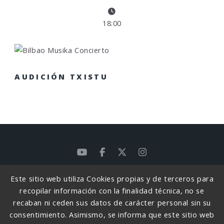
18:00
AUDICIÓN TXISTU
Este sitio web utiliza Cookies propias y de terceros para
POLÍTICA DE PRIVACIDAD
recopilar información con la finalidad técnica, no se
POLÍTICA DE PRIVACIDAD REDES SOCIALES
recaban ni ceden sus datos de carácter personal sin su
consentimiento. Asimismo, se informa que este sitio web
POLÍTICA DE COOKIES