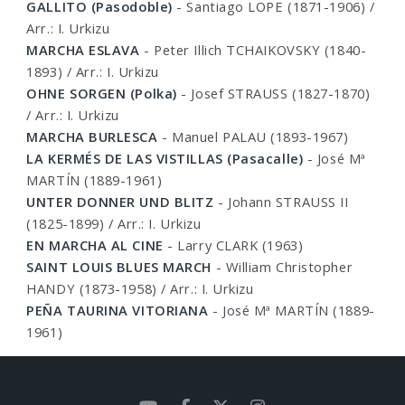
GALLITO (Pasodoble)
- Santiago LOPE (1871-1906) /
Arr.: I. Urkizu
MARCHA ESLAVA
- Peter Illich TCHAIKOVSKY (1840-
1893) / Arr.: I. Urkizu
OHNE SORGEN (Polka)
- Josef STRAUSS (1827-1870)
/ Arr.: I. Urkizu
MARCHA BURLESCA
- Manuel PALAU (1893-1967)
LA KERMÉS DE LAS VISTILLAS (Pasacalle)
- José Mª
MARTÍN (1889-1961)
UNTER DONNER UND BLITZ
- Johann STRAUSS II
(1825-1899) / Arr.: I. Urkizu
EN MARCHA AL CINE
- Larry CLARK (1963)
SAINT LOUIS BLUES MARCH
- William Christopher
HANDY (1873-1958) / Arr.: I. Urkizu
PEÑA TAURINA VITORIANA
- José Mª MARTÍN (1889-
1961)