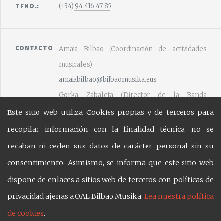
TFNO.:
(+34) 94 416 47 85
CONTACTO
Amaia Bilbao (Coordinación de actividades
musicales)
amaiabilbao@bilbaomusika.eus
Gorka Zabaleta (Director de la Banda
Municipal de Txistularis)
Este sitio web utiliza Cookies propias y de terceros para
gorkazabaleta@bilbaomusika.eus
recopilar información con la finalidad técnica, no se
recaban ni ceden sus datos de carácter personal sin su
consentimiento. Asimismo, se informa que este sitio web
REDES
SOCIALES
dispone de enlaces a sitios web de terceros con políticas de
privacidad ajenas a OAL Bilbao Musika.
Lea nuestra política
de cookies
.